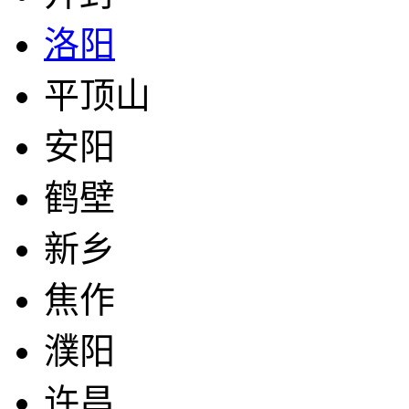
洛阳
平顶山
安阳
鹤壁
新乡
焦作
濮阳
许昌