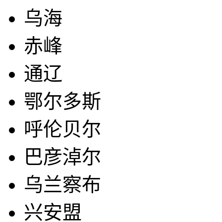
乌海
赤峰
通辽
鄂尔多斯
呼伦贝尔
巴彦淖尔
乌兰察布
兴安盟