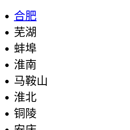
合肥
芜湖
蚌埠
淮南
马鞍山
淮北
铜陵
安庆