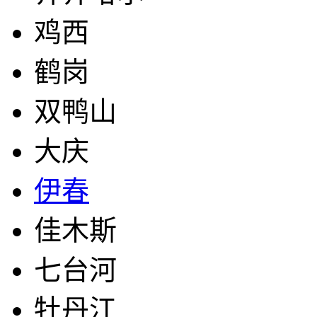
鸡西
鹤岗
双鸭山
大庆
伊春
佳木斯
七台河
牡丹江