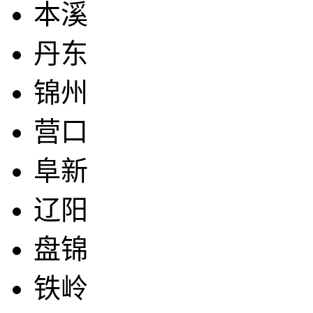
本溪
丹东
锦州
营口
阜新
辽阳
盘锦
铁岭