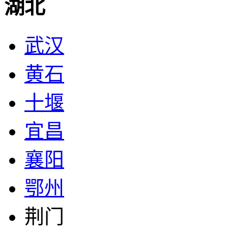
湖北
武汉
黄石
十堰
宜昌
襄阳
鄂州
荆门